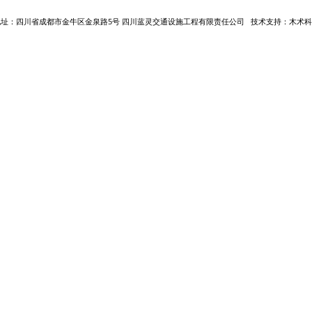
地址：四川省成都市金牛区金泉路5号
四川蓝灵交通设施工程有限责任公司   技术支持：木术