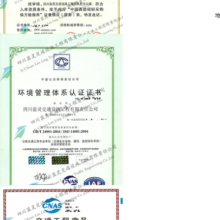
028-87510670
E-mail：sclljt@sclljt.com
蜀ICP备15007898号-1